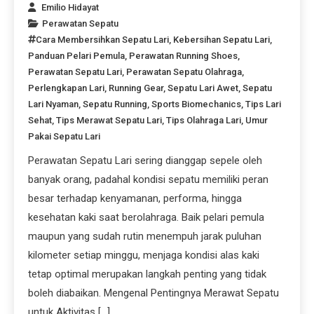
Emilio Hidayat
Perawatan Sepatu
Cara Membersihkan Sepatu Lari
,
Kebersihan Sepatu Lari
,
Panduan Pelari Pemula
,
Perawatan Running Shoes
,
Perawatan Sepatu Lari
,
Perawatan Sepatu Olahraga
,
Perlengkapan Lari
,
Running Gear
,
Sepatu Lari Awet
,
Sepatu
Lari Nyaman
,
Sepatu Running
,
Sports Biomechanics
,
Tips Lari
Sehat
,
Tips Merawat Sepatu Lari
,
Tips Olahraga Lari
,
Umur
Pakai Sepatu Lari
Perawatan Sepatu Lari sering dianggap sepele oleh
banyak orang, padahal kondisi sepatu memiliki peran
besar terhadap kenyamanan, performa, hingga
kesehatan kaki saat berolahraga. Baik pelari pemula
maupun yang sudah rutin menempuh jarak puluhan
kilometer setiap minggu, menjaga kondisi alas kaki
tetap optimal merupakan langkah penting yang tidak
boleh diabaikan. Mengenal Pentingnya Merawat Sepatu
untuk Aktivitas […]