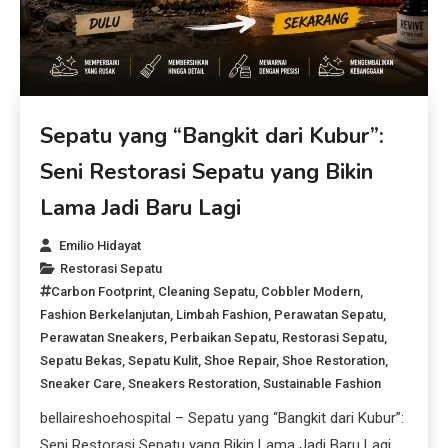
Sepatu yang “Bangkit dari Kubur”:
Seni Restorasi Sepatu yang Bikin
Lama Jadi Baru Lagi
Emilio Hidayat
Restorasi Sepatu
Carbon Footprint
,
Cleaning Sepatu
,
Cobbler Modern
,
Fashion Berkelanjutan
,
Limbah Fashion
,
Perawatan Sepatu
,
Perawatan Sneakers
,
Perbaikan Sepatu
,
Restorasi Sepatu
,
Sepatu Bekas
,
Sepatu Kulit
,
Shoe Repair
,
Shoe Restoration
,
Sneaker Care
,
Sneakers Restoration
,
Sustainable Fashion
bellaireshoehospital – Sepatu yang “Bangkit dari Kubur”:
Seni Restorasi Sepatu yang Bikin Lama Jadi Baru Lagi