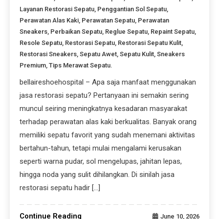
Layanan Restorasi Sepatu
,
Penggantian Sol Sepatu
,
Perawatan Alas Kaki
,
Perawatan Sepatu
,
Perawatan
Sneakers
,
Perbaikan Sepatu
,
Reglue Sepatu
,
Repaint Sepatu
,
Resole Sepatu
,
Restorasi Sepatu
,
Restorasi Sepatu Kulit
,
Restorasi Sneakers
,
Sepatu Awet
,
Sepatu Kulit
,
Sneakers
Premium
,
Tips Merawat Sepatu.
bellaireshoehospital – Apa saja manfaat menggunakan
jasa restorasi sepatu? Pertanyaan ini semakin sering
muncul seiring meningkatnya kesadaran masyarakat
terhadap perawatan alas kaki berkualitas. Banyak orang
memiliki sepatu favorit yang sudah menemani aktivitas
bertahun-tahun, tetapi mulai mengalami kerusakan
seperti warna pudar, sol mengelupas, jahitan lepas,
hingga noda yang sulit dihilangkan. Di sinilah jasa
restorasi sepatu hadir […]
Continue Reading
June 10, 2026