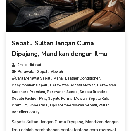
Sepatu Sultan Jangan Cuma
Dipajang, Mandikan dengan Ilmu
Emilio Hidayat
Perawatan Sepatu Mewah
Cara Merawat Sepatu Mahal
,
Leather Conditioner
,
Penyimpanan Sepatu
,
Perawatan Sepatu Mewah
,
Perawatan
Sneakers Premium
,
Perawatan Suede
,
Sepatu Branded
,
Sepatu Fashion Pria
,
Sepatu Formal Mewah
,
Sepatu Kulit
Premium
,
Shoe Care
,
Tips Membersihkan Sepatu
,
Water
Repellent Spray
Sepatu Sultan Jangan Cuma Dipajang, Mandikan dengan
Ilmu adalah pembahasan santai tentang cara merawat