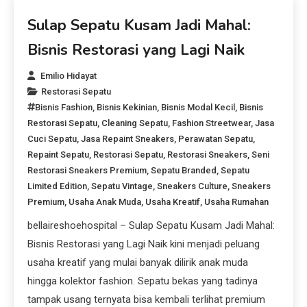
Sulap Sepatu Kusam Jadi Mahal:
Bisnis Restorasi yang Lagi Naik
Emilio Hidayat
Restorasi Sepatu
Bisnis Fashion
,
Bisnis Kekinian
,
Bisnis Modal Kecil
,
Bisnis
Restorasi Sepatu
,
Cleaning Sepatu
,
Fashion Streetwear
,
Jasa
Cuci Sepatu
,
Jasa Repaint Sneakers
,
Perawatan Sepatu
,
Repaint Sepatu
,
Restorasi Sepatu
,
Restorasi Sneakers
,
Seni
Restorasi Sneakers Premium
,
Sepatu Branded
,
Sepatu
Limited Edition
,
Sepatu Vintage
,
Sneakers Culture
,
Sneakers
Premium
,
Usaha Anak Muda
,
Usaha Kreatif
,
Usaha Rumahan
bellaireshoehospital – Sulap Sepatu Kusam Jadi Mahal:
Bisnis Restorasi yang Lagi Naik kini menjadi peluang
usaha kreatif yang mulai banyak dilirik anak muda
hingga kolektor fashion. Sepatu bekas yang tadinya
tampak usang ternyata bisa kembali terlihat premium