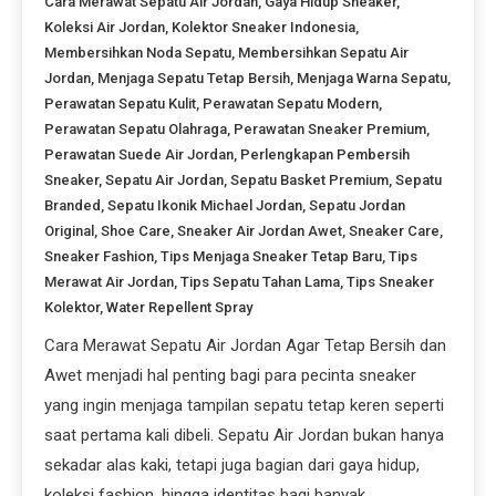
Cara Merawat Sepatu Air Jordan
,
Gaya Hidup Sneaker
,
Koleksi Air Jordan
,
Kolektor Sneaker Indonesia
,
Membersihkan Noda Sepatu
,
Membersihkan Sepatu Air
Jordan
,
Menjaga Sepatu Tetap Bersih
,
Menjaga Warna Sepatu
,
Perawatan Sepatu Kulit
,
Perawatan Sepatu Modern
,
Perawatan Sepatu Olahraga
,
Perawatan Sneaker Premium
,
Perawatan Suede Air Jordan
,
Perlengkapan Pembersih
Sneaker
,
Sepatu Air Jordan
,
Sepatu Basket Premium
,
Sepatu
Branded
,
Sepatu Ikonik Michael Jordan
,
Sepatu Jordan
Original
,
Shoe Care
,
Sneaker Air Jordan Awet
,
Sneaker Care
,
Sneaker Fashion
,
Tips Menjaga Sneaker Tetap Baru
,
Tips
Merawat Air Jordan
,
Tips Sepatu Tahan Lama
,
Tips Sneaker
Kolektor
,
Water Repellent Spray
Cara Merawat Sepatu Air Jordan Agar Tetap Bersih dan
Awet menjadi hal penting bagi para pecinta sneaker
yang ingin menjaga tampilan sepatu tetap keren seperti
saat pertama kali dibeli. Sepatu Air Jordan bukan hanya
sekadar alas kaki, tetapi juga bagian dari gaya hidup,
koleksi fashion, hingga identitas bagi banyak