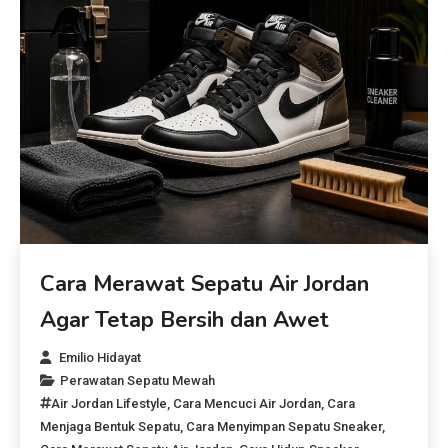
Cara Merawat Sepatu Air Jordan
Agar Tetap Bersih dan Awet
Emilio Hidayat
Perawatan Sepatu Mewah
Air Jordan Lifestyle
,
Cara Mencuci Air Jordan
,
Cara
Menjaga Bentuk Sepatu
,
Cara Menyimpan Sepatu Sneaker
,