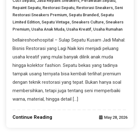
Cuci Sepatu
,
Jasa Repaint Sneakers
,
Perawatan Sepatu
,
Repaint Sepatu
,
Restorasi Sepatu
,
Restorasi Sneakers
,
Seni
Restorasi Sneakers Premium
,
Sepatu Branded
,
Sepatu
Limited Edition
,
Sepatu Vintage
,
Sneakers Culture
,
Sneakers
Premium
,
Usaha Anak Muda
,
Usaha Kreatif
,
Usaha Rumahan
bellaireshoehospital – Sulap Sepatu Kusam Jadi Mahal:
Bisnis Restorasi yang Lagi Naik kini menjadi peluang
usaha kreatif yang mulai banyak dilirik anak muda
hingga kolektor fashion. Sepatu bekas yang tadinya
tampak usang ternyata bisa kembali terlihat premium
dengan teknik restorasi yang tepat. Bukan hanya soal
membersihkan, tetapi juga tentang seni memperbaiki
warna, material, hingga detail […]
Continue Reading
May 28, 2026