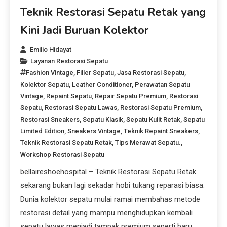
Teknik Restorasi Sepatu Retak yang
Kini Jadi Buruan Kolektor
Emilio Hidayat
Layanan Restorasi Sepatu
Fashion Vintage
,
Filler Sepatu
,
Jasa Restorasi Sepatu
,
Kolektor Sepatu
,
Leather Conditioner
,
Perawatan Sepatu
Vintage
,
Repaint Sepatu
,
Repair Sepatu Premium
,
Restorasi
Sepatu
,
Restorasi Sepatu Lawas
,
Restorasi Sepatu Premium
,
Restorasi Sneakers
,
Sepatu Klasik
,
Sepatu Kulit Retak
,
Sepatu
Limited Edition
,
Sneakers Vintage
,
Teknik Repaint Sneakers
,
Teknik Restorasi Sepatu Retak
,
Tips Merawat Sepatu.
,
Workshop Restorasi Sepatu
bellaireshoehospital – Teknik Restorasi Sepatu Retak
sekarang bukan lagi sekadar hobi tukang reparasi biasa.
Dunia kolektor sepatu mulai ramai membahas metode
restorasi detail yang mampu menghidupkan kembali
sepatu lawas menjadi tampak premium seperti baru