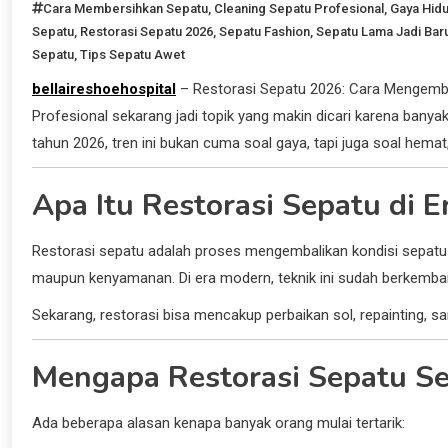
Cara Membersihkan Sepatu
,
Cleaning Sepatu Profesional
,
Gaya Hid
Sepatu
,
Restorasi Sepatu 2026
,
Sepatu Fashion
,
Sepatu Lama Jadi Bar
Sepatu
,
Tips Sepatu Awet
bellaireshoehospital
– Restorasi Sepatu 2026: Cara Mengemba
Profesional sekarang jadi topik yang makin dicari karena banyak 
tahun 2026, tren ini bukan cuma soal gaya, tapi juga soal hemat
Apa Itu Restorasi Sepatu di 
Restorasi sepatu adalah proses mengembalikan kondisi sepatu lam
maupun kenyamanan. Di era modern, teknik ini sudah berkemban
Sekarang, restorasi bisa mencakup perbaikan sol, repainting, s
Mengapa Restorasi Sepatu S
Ada beberapa alasan kenapa banyak orang mulai tertarik: