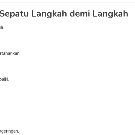
i Sepatu Langkah demi Langkah
li.
rtahankan.
aiki.
ngeringan.