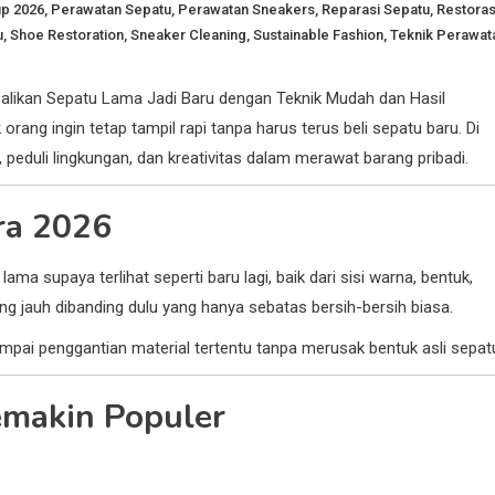
up 2026
,
Perawatan Sepatu
,
Perawatan Sneakers
,
Reparasi Sepatu
,
Restoras
u
,
Shoe Restoration
,
Sneaker Cleaning
,
Sustainable Fashion
,
Teknik Perawat
likan Sepatu Lama Jadi Baru dengan Teknik Mudah dan Hasil
orang ingin tetap tampil rapi tanpa harus terus beli sepatu baru. Di
, peduli lingkungan, dan kreativitas dalam merawat barang pribadi.
Era 2026
a supaya terlihat seperti baru lagi, baik dari sisi warna, bentuk,
g jauh dibanding dulu yang hanya sebatas bersih-bersih biasa.
ampai penggantian material tertentu tanpa merusak bentuk asli sepat
emakin Populer