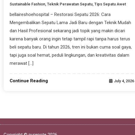
Sustainable Fashion
,
Teknik Perawatan Sepatu
,
Tips Sepatu Awet
bellaireshoehospital – Restorasi Sepatu 2026: Cara
Mengembalikan Sepatu Lama Jadi Baru dengan Teknik Mudah
dan Hasil Profesional sekarang jadi topik yang makin dicari
karena banyak orang ingin tetap tampil rapi tanpa harus terus
beli sepatu baru. Di tahun 2026, tren ini bukan cuma soal gaya,
tapi juga soal hemat, peduli lingkungan, dan kreativitas dalam
merawat […]
Continue Reading
July 4, 2026
Copyright © purenote 2026