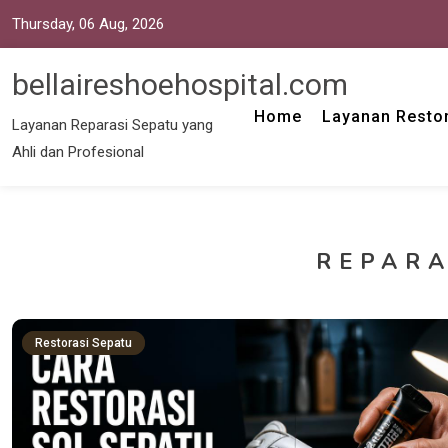
Thursday, 06 Aug, 2026
bellaireshoehospital.com
Home
Layanan Restor
Layanan Reparasi Sepatu yang
Ahli dan Profesional
REPARA
Restorasi Sepatu