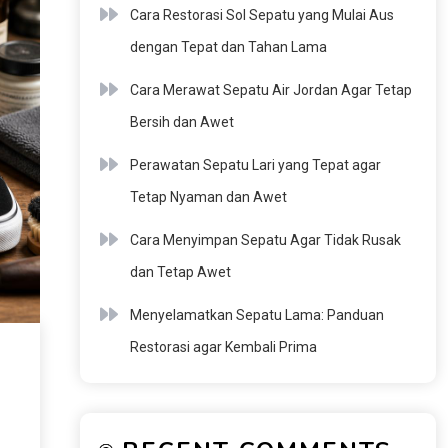
Cara Restorasi Sol Sepatu yang Mulai Aus
dengan Tepat dan Tahan Lama
Cara Merawat Sepatu Air Jordan Agar Tetap
Bersih dan Awet
Perawatan Sepatu Lari yang Tepat agar
Tetap Nyaman dan Awet
Cara Menyimpan Sepatu Agar Tidak Rusak
dan Tetap Awet
Menyelamatkan Sepatu Lama: Panduan
Restorasi agar Kembali Prima