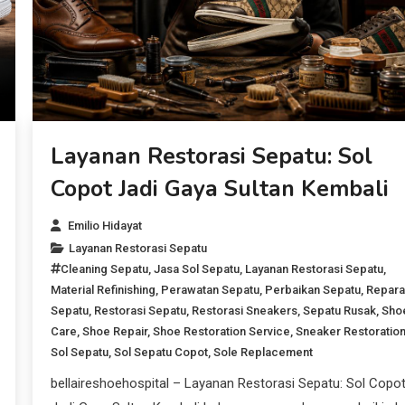
Layanan Restorasi Sepatu: Sol
Copot Jadi Gaya Sultan Kembali
Emilio Hidayat
Layanan Restorasi Sepatu
Cleaning Sepatu
,
Jasa Sol Sepatu
,
Layanan Restorasi Sepatu
,
Material Refinishing
,
Perawatan Sepatu
,
Perbaikan Sepatu
,
Repara
Sepatu
,
Restorasi Sepatu
,
Restorasi Sneakers
,
Sepatu Rusak
,
Sho
Care
,
Shoe Repair
,
Shoe Restoration Service
,
Sneaker Restoratio
Sol Sepatu
,
Sol Sepatu Copot
,
Sole Replacement
bellaireshoehospital – Layanan Restorasi Sepatu: Sol Copo