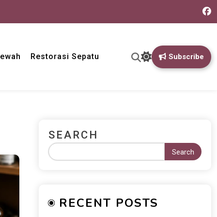
Mewah
Restorasi Sepatu
Subscribe
SEARCH
Search
RECENT POSTS