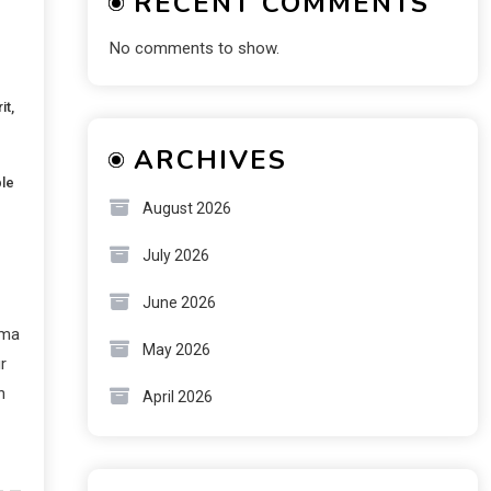
RECENT COMMENTS
No comments to show.
it
,
ARCHIVES
ble
August 2026
July 2026
June 2026
ama
May 2026
r
n
April 2026