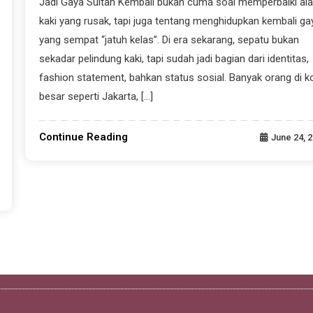
Jadi Gaya Sultan Kembali bukan cuma soal memperbaiki al
kaki yang rusak, tapi juga tentang menghidupkan kembali ga
yang sempat “jatuh kelas”. Di era sekarang, sepatu bukan
sekadar pelindung kaki, tapi sudah jadi bagian dari identitas,
fashion statement, bahkan status sosial. Banyak orang di k
besar seperti Jakarta, […]
Continue Reading
June 24, 