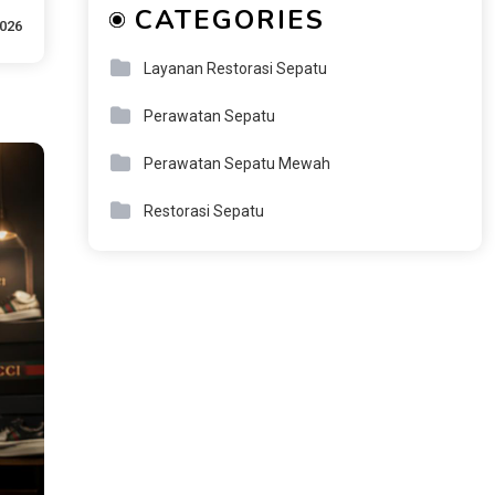
CATEGORIES
2026
Layanan Restorasi Sepatu
Perawatan Sepatu
Perawatan Sepatu Mewah
Restorasi Sepatu