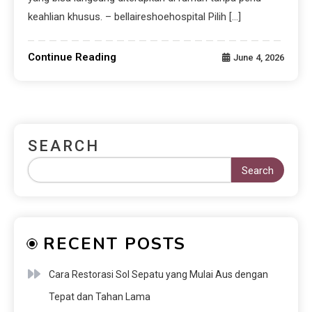
keahlian khusus. – bellaireshoehospital Pilih […]
Continue Reading
June 4, 2026
SEARCH
Search
RECENT POSTS
Cara Restorasi Sol Sepatu yang Mulai Aus dengan
Tepat dan Tahan Lama