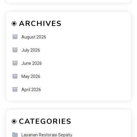
ARCHIVES
August 2026
July 2026
June 2026
May 2026
April 2026
CATEGORIES
Layanan Restorasi Sepatu