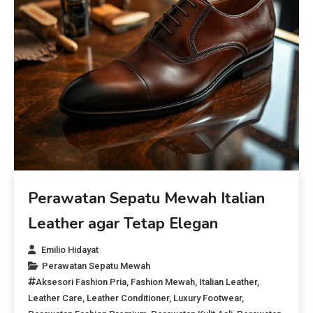
Perawatan Sepatu Mewah Italian
Leather agar Tetap Elegan
Emilio Hidayat
Perawatan Sepatu Mewah
Aksesori Fashion Pria
,
Fashion Mewah
,
Italian Leather
,
Leather Care
,
Leather Conditioner
,
Luxury Footwear
,