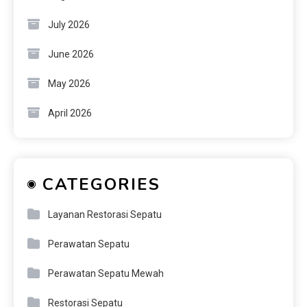
July 2026
June 2026
May 2026
April 2026
CATEGORIES
Layanan Restorasi Sepatu
Perawatan Sepatu
Perawatan Sepatu Mewah
Restorasi Sepatu