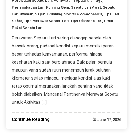
Perawatan Sepatu Lari
,
Perawatan Sepatu Olahraga
,
Perlengkapan Lari
,
Running Gear
,
Sepatu Lari Awet
,
Sepatu
Lari Nyaman
,
Sepatu Running
,
Sports Biomechanics
,
Tips Lari
Sehat
,
Tips Merawat Sepatu Lari
,
Tips Olahraga Lari
,
Umur
Pakai Sepatu Lari
Perawatan Sepatu Lari sering dianggap sepele oleh
banyak orang, padahal kondisi sepatu memiliki peran
besar terhadap kenyamanan, performa, hingga
kesehatan kaki saat berolahraga. Baik pelari pemula
maupun yang sudah rutin menempuh jarak puluhan
kilometer setiap minggu, menjaga kondisi alas kaki
tetap optimal merupakan langkah penting yang tidak
boleh diabaikan. Mengenal Pentingnya Merawat Sepatu
untuk Aktivitas […]
Continue Reading
June 17, 2026