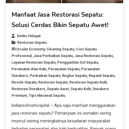
Manfaat Jasa Restorasi Sepatu:
Solusi Cerdas Bikin Sepatu Awet!
Emilio Hidayat
Restorasi Sepatu
Circular Economy
,
Cleaning Sepatu
,
Cuci Sepatu
Profesional
,
Jasa Perbaikan Sepatu
,
Jasa Restorasi Sepatu
,
Layanan Restorasi Sepatu
,
Penggantian Sol Sepatu
,
Perawatan Alas Kaki
,
Perawatan Sepatu
,
Perawatan
Sneakers
,
Perbaikan Sepatu
,
Reglue Sepatu
,
Repaint Sepatu
,
Resole Sepatu
,
Restorasi Sepatu
,
Restorasi Sepatu Kulit
,
Restorasi Sneakers
,
Sepatu Awet
,
Sepatu Kulit
,
Sneakers
Premium
,
Tips Merawat Sepatu.
bellaireshoehospital – Apa saja manfaat menggunakan
jasa restorasi sepatu? Pertanyaan ini semakin sering
muncul seiring meningkatnya kesadaran masyarakat
terhadap perawatan alas kaki berkualitas. Banyak orang