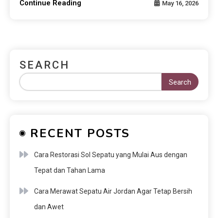
Continue Reading
May 16, 2026
SEARCH
Search
RECENT POSTS
Cara Restorasi Sol Sepatu yang Mulai Aus dengan
Tepat dan Tahan Lama
Cara Merawat Sepatu Air Jordan Agar Tetap Bersih
dan Awet