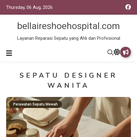
Thursday, 06 Aug, 2026
bellaireshoehospital.com
Layanan Reparasi Sepatu yang Ahli dan Profesional
SEPATU DESIGNER
WANITA
Perawatan Sepatu Mewah