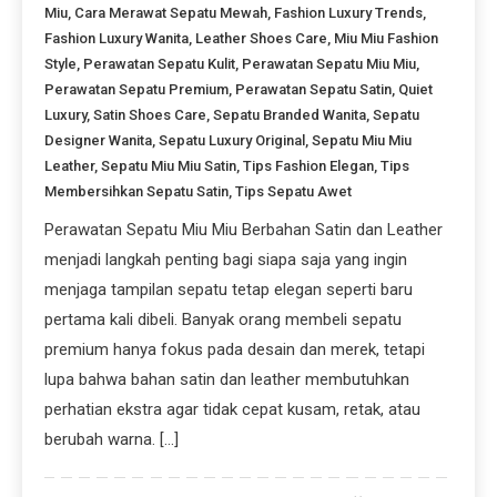
Miu
,
Cara Merawat Sepatu Mewah
,
Fashion Luxury Trends
,
Fashion Luxury Wanita
,
Leather Shoes Care
,
Miu Miu Fashion
Style
,
Perawatan Sepatu Kulit
,
Perawatan Sepatu Miu Miu
,
Perawatan Sepatu Premium
,
Perawatan Sepatu Satin
,
Quiet
Luxury
,
Satin Shoes Care
,
Sepatu Branded Wanita
,
Sepatu
Designer Wanita
,
Sepatu Luxury Original
,
Sepatu Miu Miu
Leather
,
Sepatu Miu Miu Satin
,
Tips Fashion Elegan
,
Tips
Membersihkan Sepatu Satin
,
Tips Sepatu Awet
Perawatan Sepatu Miu Miu Berbahan Satin dan Leather
menjadi langkah penting bagi siapa saja yang ingin
menjaga tampilan sepatu tetap elegan seperti baru
pertama kali dibeli. Banyak orang membeli sepatu
premium hanya fokus pada desain dan merek, tetapi
lupa bahwa bahan satin dan leather membutuhkan
perhatian ekstra agar tidak cepat kusam, retak, atau
berubah warna. […]