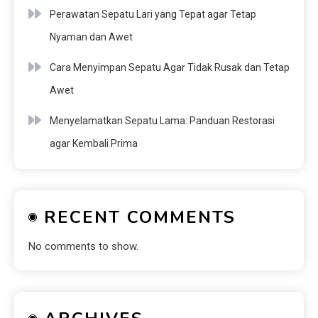
Perawatan Sepatu Lari yang Tepat agar Tetap
Nyaman dan Awet
Cara Menyimpan Sepatu Agar Tidak Rusak dan Tetap
Awet
Menyelamatkan Sepatu Lama: Panduan Restorasi
agar Kembali Prima
RECENT COMMENTS
No comments to show.