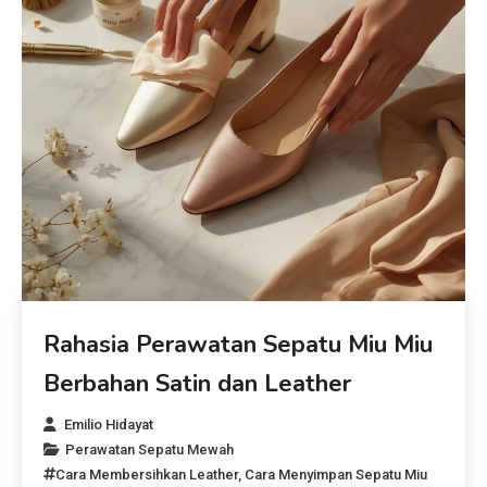
Rahasia Perawatan Sepatu Miu Miu
Berbahan Satin dan Leather
Emilio Hidayat
Perawatan Sepatu Mewah
Cara Membersihkan Leather
,
Cara Menyimpan Sepatu Miu