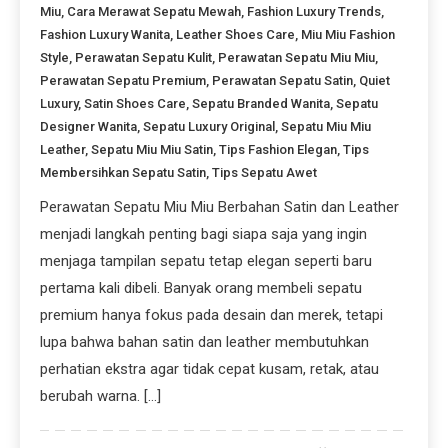
Miu
,
Cara Merawat Sepatu Mewah
,
Fashion Luxury Trends
,
Fashion Luxury Wanita
,
Leather Shoes Care
,
Miu Miu Fashion
Style
,
Perawatan Sepatu Kulit
,
Perawatan Sepatu Miu Miu
,
Perawatan Sepatu Premium
,
Perawatan Sepatu Satin
,
Quiet
Luxury
,
Satin Shoes Care
,
Sepatu Branded Wanita
,
Sepatu
Designer Wanita
,
Sepatu Luxury Original
,
Sepatu Miu Miu
Leather
,
Sepatu Miu Miu Satin
,
Tips Fashion Elegan
,
Tips
Membersihkan Sepatu Satin
,
Tips Sepatu Awet
Perawatan Sepatu Miu Miu Berbahan Satin dan Leather
menjadi langkah penting bagi siapa saja yang ingin
menjaga tampilan sepatu tetap elegan seperti baru
pertama kali dibeli. Banyak orang membeli sepatu
premium hanya fokus pada desain dan merek, tetapi
lupa bahwa bahan satin dan leather membutuhkan
perhatian ekstra agar tidak cepat kusam, retak, atau
berubah warna. […]