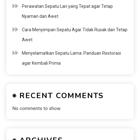
Perawatan Sepatu Lari yang Tepat agar Tetap
Nyaman dan Awet
Cara Menyimpan Sepatu Agar Tidak Rusak dan Tetap
Awet
Menyelamatkan Sepatu Lama: Panduan Restorasi
agar Kembali Prima
RECENT COMMENTS
No comments to show.