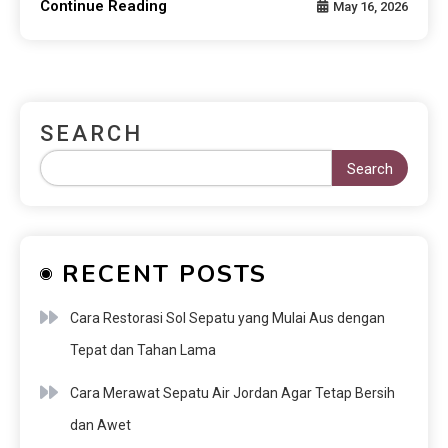
Continue Reading
May 16, 2026
SEARCH
Search
RECENT POSTS
Cara Restorasi Sol Sepatu yang Mulai Aus dengan
Tepat dan Tahan Lama
Cara Merawat Sepatu Air Jordan Agar Tetap Bersih
dan Awet