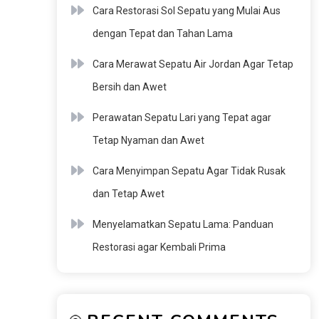
Cara Restorasi Sol Sepatu yang Mulai Aus
dengan Tepat dan Tahan Lama
Cara Merawat Sepatu Air Jordan Agar Tetap
Bersih dan Awet
Perawatan Sepatu Lari yang Tepat agar
Tetap Nyaman dan Awet
Cara Menyimpan Sepatu Agar Tidak Rusak
dan Tetap Awet
Menyelamatkan Sepatu Lama: Panduan
Restorasi agar Kembali Prima