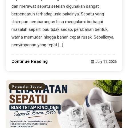
dan merawat sepatu setelah digunakan sangat
berpengaruh terhadap usia pakainya. Sepatu yang
disimpan sembarangan bisa mengalami berbagai
masalah seperti bau tidak sedap, perubahan bentuk,
warna memudar, hingga bahan cepat rusak. Sebaliknya,
penyimpanan yang tepat […]
Continue Reading
July 11, 2026
Perawatan Sepatu