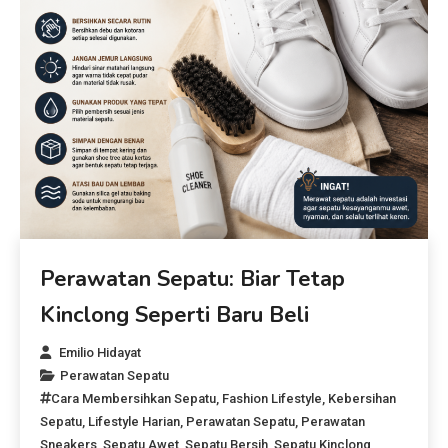
Perawatan Sepatu: Biar Tetap
Kinclong Seperti Baru Beli
Emilio Hidayat
Perawatan Sepatu
Cara Membersihkan Sepatu
,
Fashion Lifestyle
,
Kebersihan
Sepatu
,
Lifestyle Harian
,
Perawatan Sepatu
,
Perawatan
Sneakers
,
Sepatu Awet
,
Sepatu Bersih
,
Sepatu Kinclong
,