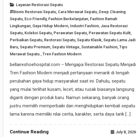
Layanan Restorasi Sepatu
Bisnis Restorasi Sepatu
,
Cara Merawat Sepatu
,
Deep Cleaning
Sepatu
,
Eco Friendly
,
Fashion Berkelanjutan
,
Fashion Ramah
Lingkungan
,
Gaya Hidup Modern
,
Industri Fashion
,
Jasa Restorasi
Sepatu
,
Koleksi Sepatu
,
Perawatan Sepatu
,
Perawatan Sepatu Kulit
,
Perbaikan Sepatu
,
Restorasi Sepatu
,
Sepatu Klasik
,
Sepatu Lama Jadi
Baru
,
Sepatu Premium
,
Sepatu Vintage
,
Sustainable Fashion
,
Tips
Merawat Sepatu.
,
Tren Fashion Modern
bellaireshoehospital.com – Mengapa Restorasi Sepatu Menjadi
Tren Fashion Modern menjadi pertanyaan menarik di tengah
perubahan gaya hidup masyarakat saat ini. Dahulu, sepatu
yang mulai terlihat kusam, lecet, atau rusak biasanya langsung
diganti dengan produk baru. Namun sekarang, banyak orang
justru memilih memperbaiki dan menghidupkan kembali sepatu
lama karena memiliki nilai cerita, karakter, serta daya tarik […]
Continue Reading
July 8, 2026