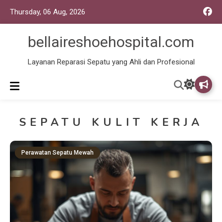
Thursday, 06 Aug, 2026
bellaireshoehospital.com
Layanan Reparasi Sepatu yang Ahli dan Profesional
SEPATU KULIT KERJA
Perawatan Sepatu Mewah