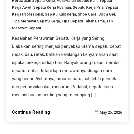
Perawatan Sepatu Kerja
,
Perawatan Sepatu Kulit
,
Sepatu
Kerja Awet
,
Sepatu Kerja Nyaman
,
Sepatu Kerja Pria
,
Sepatu
Kerja Profesional
,
Sepatu Kulit Kerja
,
Shoe Care
,
Silica Gel
,
Tips Merawat Sepatu Kerja
,
Tips Sepatu Tahan Lama
,
Trik
Merawat Sepatu
Kesalahan Perawatan Sepatu Kerja yang Sering
Diabaikan sering menjadi penyebab utama sepatu cepat
rusak, bau, retak, bahkan kehilangan kenyamanan saat
dipakai bekerja setiap hari. Banyak orang fokus membeli
sepatu mahal, tetapi lupa merawatnya dengan cara
yang benar. Akibatnya, umur sepatu jauh lebih pendek
dan penampilan ikut menurun. Padahal, sepatu kerja
menjadi bagian penting yang menunjang […]
Continue Reading
May 25, 2026