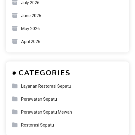
July 2026
June 2026
May 2026
April 2026
CATEGORIES
Layanan Restorasi Sepatu
Perawatan Sepatu
Perawatan Sepatu Mewah
Restorasi Sepatu