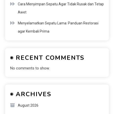
Cara Menyimpan Sepatu Agar Tidak Rusak dan Tetap
Awet
Menyelamatkan Sepatu Lama: Panduan Restorasi
agar Kembali Prima
RECENT COMMENTS
No comments to show.
ARCHIVES
August 2026