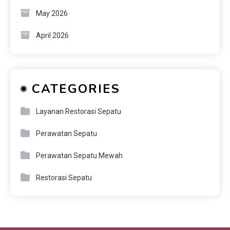
May 2026
April 2026
CATEGORIES
Layanan Restorasi Sepatu
Perawatan Sepatu
Perawatan Sepatu Mewah
Restorasi Sepatu