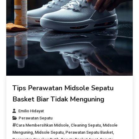
Tips Perawatan Midsole Sepatu
Basket Biar Tidak Menguning
Emilio Hidayat
Perawatan Sepatu
Cara Membersihkan Midsole
,
Cleaning Sepatu
,
Midsole
Menguning
,
Midsole Sepatu
,
Perawatan Sepatu Basket
,