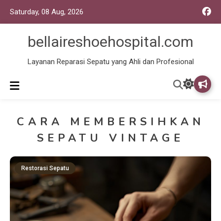
Saturday, 08 Aug, 2026
bellaireshoehospital.com
Layanan Reparasi Sepatu yang Ahli dan Profesional
CARA MEMBERSIHKAN
SEPATU VINTAGE
Restorasi Sepatu